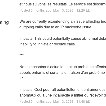
et nous suivons les résultats. Le service est désorma
Posted
5
months ago.
Mar
13
,
2026
-
12:20
EDT
ating
We are currently experiencing an issue affecting in
outgoing calls due to an IP backbone issue.
Impacts: This could potentially cause abnormal dela
inability to initiate or receive calls.
***
Nous rencontrons actuellement un problème affectan
appels entrants et sortants en raison d'un problème 
IP.
Impacts: Ceci pourrait potentiellement entraîner des 
anormaux ou à une incapacité à initier ou recevoir 
Posted
5
months ago.
Mar
13
,
2026
-
11:48
EDT