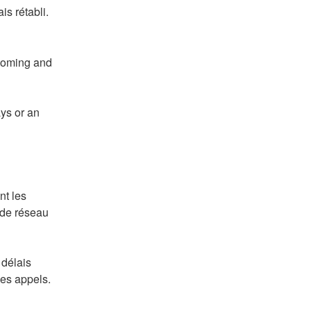
is rétabli.
coming and 
ys or an 
t les 
de réseau 
délais 
des appels.