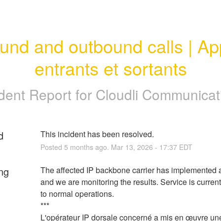
und and outbound calls | App
entrants et sortants
ident Report for
Cloudli Communicat
d
This incident has been resolved.
Posted
5
months ago.
Mar
13
,
2026
-
17:37
EDT
ng
The affected IP backbone carrier has implemented a 
and we are monitoring the results. Service is currentl
to normal operations.
***
L'opérateur IP dorsale concerné a mis en œuvre une